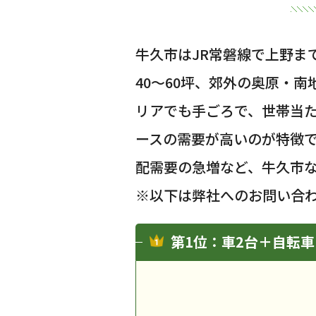
牛久市はJR常磐線で上野ま
40〜60坪、郊外の奥原・南
リアでも手ごろで、世帯当た
ースの需要が高いのが特徴
配需要の急増など、牛久市
※以下は弊社へのお問い合
第1位：車2台＋自転