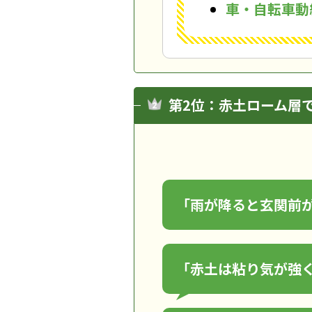
車・自転車動
第2位：赤土ローム層
「雨が降ると玄関前
「赤土は粘り気が強