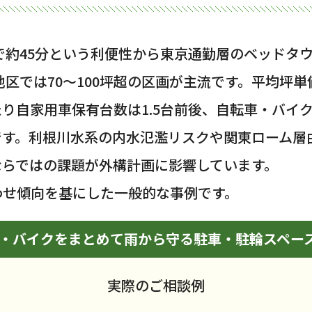
で約45分という利便性から東京通勤層のベッドタ
地区では70〜100坪超の区画が主流です。平均坪単
り自家用車保有台数は1.5台前後、自転車・バイ
です。利根川水系の内水氾濫リスクや関東ローム層
ならではの課題が外構計画に影響しています。
わせ傾向を基にした一般的な事例です。
車・バイクをまとめて雨から守る駐車・駐輪スペー
実際のご相談例