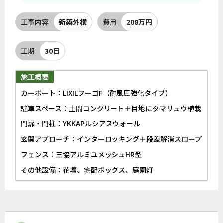
工事内容
新築外構
費用
208万円
工期
30日
施工概要
カーポート：LIXILフーゴF（耐風圧強化タイプ）
駐車スペース：土間コンクリート＋目地にタマリュウ植栽
門扉・門柱：YKKAPルシアスウォール
玄関アプローチ：インターロッキング＋段差解消スロープ
フェンス：三協アルミユメッシュHR型
その他設備：花壇、宅配ボックス、庭園灯