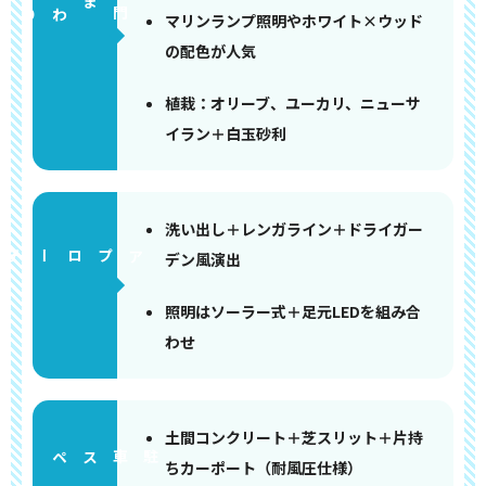
門まわり
マリンランプ照明やホワイト×ウッド
の配色が人気
植栽：オリーブ、ユーカリ、ニューサ
イラン＋白玉砂利
洗い出し＋レンガライン＋ドライガー
アプローチ
デン風演出
照明はソーラー式＋足元LEDを組み合
わせ
土間コンクリート＋芝スリット＋片持
ペース
ちカーポート（耐風圧仕様）