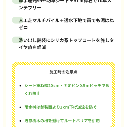
厚手遮光99％防草シート＋5 cm砕石で10年メ
ンテフリー
人工芝マルチパイル＋透水下地で雨でも泥はね
ゼロ
洗い出し舗装にシリカ系トップコートを施しタ
イヤ痕を軽減
施工時の注意点
シート重ね幅20 cm・固定ピン0.5 mピッチでめ
くれ防止
雨水桝は舗装面より1 cm下げ逆流を防ぐ
既存樹木の根を避けてルートバリアを併用