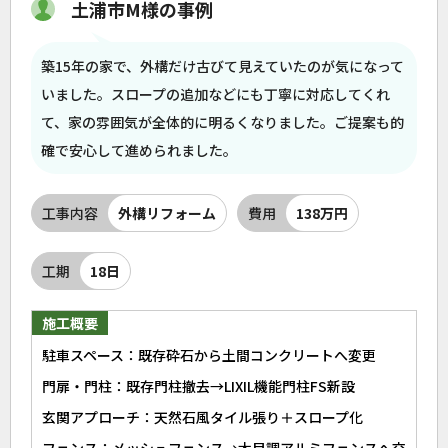
土浦市M様の事例
築15年の家で、外構だけ古びて見えていたのが気になって
いました。スロープの追加などにも丁寧に対応してくれ
て、家の雰囲気が全体的に明るくなりました。ご提案も的
確で安心して進められました。
工事内容
外構リフォーム
費用
138万円
工期
18日
施工概要
駐車スペース：既存砕石から土間コンクリートへ変更
門扉・門柱：既存門柱撤去→LIXIL機能門柱FS新設
玄関アプローチ：天然石風タイル張り＋スロープ化