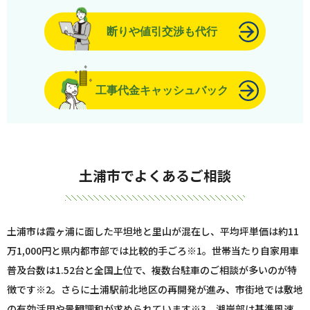
断りや値引交渉も代行
工事代金キャッシュバック
土浦市でよくあるご相談
土浦市は霞ヶ浦に面した平坦地と里山が混在し、平均坪単価は約11
万1,000円と県内都市部では比較的手ごろ
※1
。世帯当たり自家用車
普及台数は1.52台と全国上位で、複数台駐車のご相談が多いのが特
徴です
※2
。さらに土浦駅前北地区の再開発が進み、市街地では敷地
の有効活用や景観調和が求められています
※3
。湖岸部は基準風速