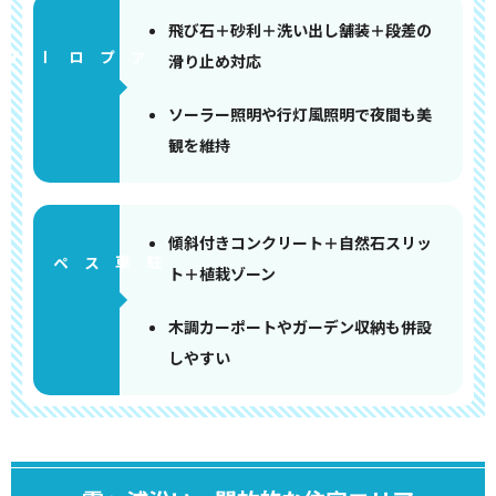
飛び石＋砂利＋洗い出し舗装＋段差の
アプローチ
滑り止め対応
ソーラー照明や行灯風照明で夜間も美
観を維持
傾斜付きコンクリート＋自然石スリッ
ペース
ト＋植栽ゾーン
木調カーポートやガーデン収納も併設
しやすい