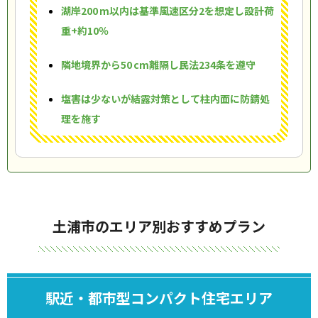
湖岸200 m以内は基準風速区分2を想定し設計荷
重+約10％
隣地境界から50 cm離隔し民法234条を遵守
塩害は少ないが結露対策として柱内面に防錆処
理を施す
土浦市のエリア別おすすめプラン
駅近・都市型コンパクト住宅エリア