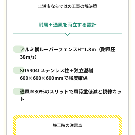
土浦市ならではの工事の解決策
耐風＋通風を両立する設計
アルミ横ルーバーフェンスH=1.8 m（耐風圧
38 m/s）
SUS304Lステンレス柱＋独立基礎
600×600×600 mmで強度確保
通風率30％のスリットで風荷重低減と視線カッ
ト
施工時の注意点