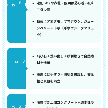
宅配BOXや表札・照明は落ち着いた和
門まわり
モダン調
植栽：アオダモ、ヤマボウシ、ジュー
ンベリー＋下草（ギボウシ、タマリュ
ウ）
飛び石＋洗い出し＋砂利敷きで自然素
アプローチ
材を活用
段差には手すり・照明を併設し、安全
性と景観を両立
傾斜付き土間コンクリート＋透水性ラ
ペース