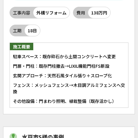
工事内容
外構リフォーム
費用
138万円
工期
18日
施工概要
駐車スペース：既存砕石から土間コンクリートへ変更
門扉・門柱：既存門柱撤去→LIXIL機能門柱FS新設
玄関アプローチ：天然石風タイル張り＋スロープ化
フェンス：メッシュフェンス→木目調アルミフェンスへ交
換
その他設備：門まわり照明、植栽整備（既存活かし）
水戸市S様の事例