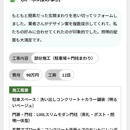
もともと簡素だった玄関まわりを思い切ってリフォームし
ました。業者さんがデザイン案を複数提示してくれて、私
たちの好みに合わせてくれたのが印象的でした。照明の配
置も大満足です。
工事内容
部分施工（駐車場＋門柱まわり）
費用
98万円
工期
12日
施工概要
駐車スペース：洗い出しコンクリート＋カラー舗装（明る
いベージュ）
門扉・門柱：LIXILスリムモダン門柱（表札・ポスト・照
明一体型）
玄関アプローチ：コンクリート平板＋アクセントにレンガ