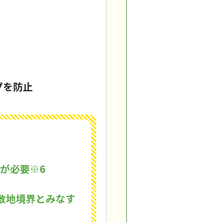
プを防止
請が必要
※6
敷地境界とみなす