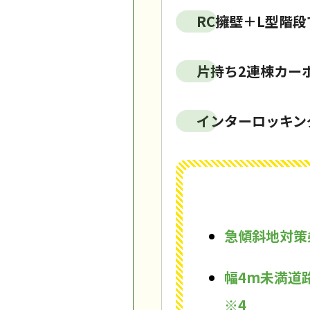
RC擁壁＋L型階
片持ち2連棟カー
インターロッキン
急傾斜地対策
幅4m未満道
※4