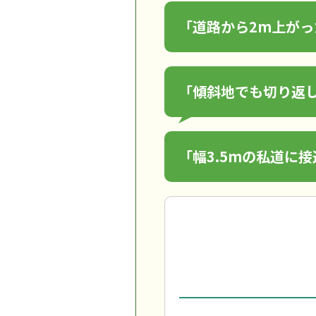
「道路から2m上が
「傾斜地でも切り返
「幅3.5mの私道に