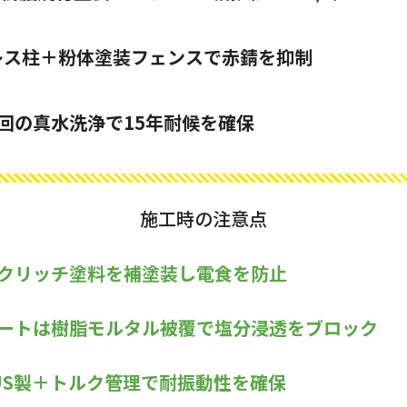
ンレス柱＋粉体塗装フェンスで赤錆を抑制
1回の真水洗浄で15年耐候を確保
施工時の注意点
クリッチ塗料を補塗装し電食を防止
ートは樹脂モルタル被覆で塩分浸透をブロック
US製＋トルク管理で耐振動性を確保