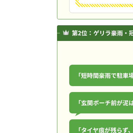
第2位：ゲリラ豪雨・
「短時間豪雨で駐車
「玄関ポーチ前が泥
「タイヤ痕が残らず