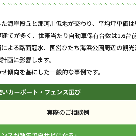
た海岸段丘と那珂川低地が交わり、平均坪単価は約
の戸建てが多く、世帯当たり自動車保有台数は1.6
雨による路面冠水、国営ひたち海浜公園周辺の観光
構計画に影響します。
わせ傾向を基にした一般的な事例です。
強いカーポート・フェンス選び
実際のご相談例
ェンスが数年で白サビになる」