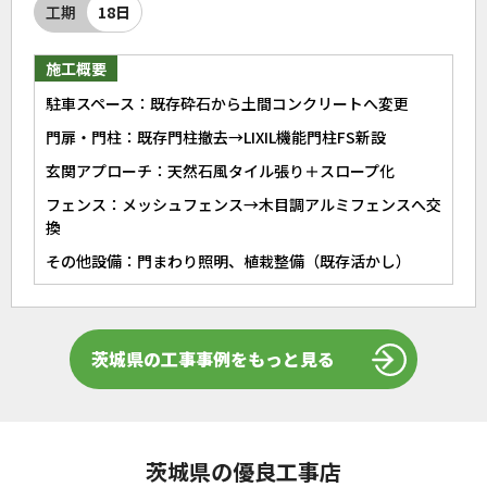
工期
18日
施工概要
駐車スペース：既存砕石から土間コンクリートへ変更
門扉・門柱：既存門柱撤去→LIXIL機能門柱FS新設
玄関アプローチ：天然石風タイル張り＋スロープ化
フェンス：メッシュフェンス→木目調アルミフェンスへ交
換
その他設備：門まわり照明、植栽整備（既存活かし）
茨城県の工事事例をもっと見る
茨城県の優良工事店