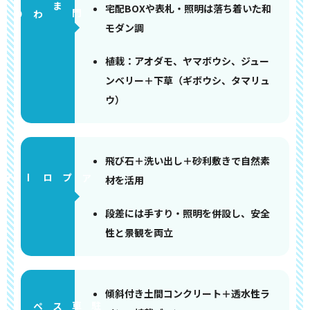
宅配BOXや表札・照明は落ち着いた和
門まわり
モダン調
植栽：アオダモ、ヤマボウシ、ジュー
ンベリー＋下草（ギボウシ、タマリュ
ウ）
飛び石＋洗い出し＋砂利敷きで自然素
アプローチ
材を活用
段差には手すり・照明を併設し、安全
性と景観を両立
傾斜付き土間コンクリート＋透水性ラ
ペース