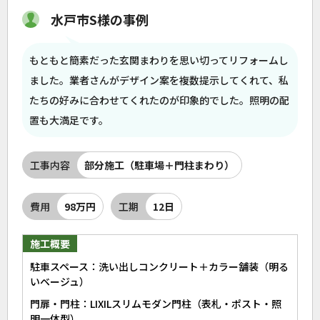
水戸市S様の事例
もともと簡素だった玄関まわりを思い切ってリフォームし
ました。業者さんがデザイン案を複数提示してくれて、私
たちの好みに合わせてくれたのが印象的でした。照明の配
置も大満足です。
工事内容
部分施工（駐車場＋門柱まわり）
費用
98万円
工期
12日
施工概要
駐車スペース：洗い出しコンクリート＋カラー舗装（明る
いベージュ）
門扉・門柱：LIXILスリムモダン門柱（表札・ポスト・照
明一体型）