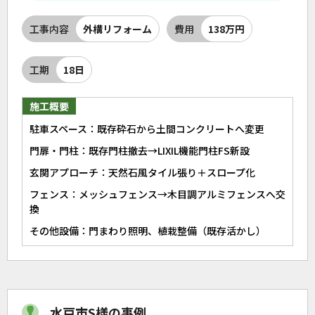
工事内容
外構リフォーム
費用
138万円
工期
18日
施工概要
駐車スペース：既存砕石から土間コンクリートへ変更
門扉・門柱：既存門柱撤去→LIXIL機能門柱FS新設
玄関アプローチ：天然石風タイル張り＋スロープ化
フェンス：メッシュフェンス→木目調アルミフェンスへ交
換
その他設備：門まわり照明、植栽整備（既存活かし）
水戸市S様の事例