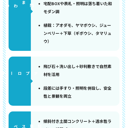
宅配BOXや表札・照明は落ち着いた和
門まわり
モダン調
植栽：アオダモ、ヤマボウシ、ジュー
ンベリー＋下草（ギボウシ、タマリュ
ウ）
飛び石＋洗い出し＋砂利敷きで自然素
アプローチ
材を活用
段差には手すり・照明を併設し、安全
性と景観を両立
傾斜付き土間コンクリート＋透水性ラ
ペース