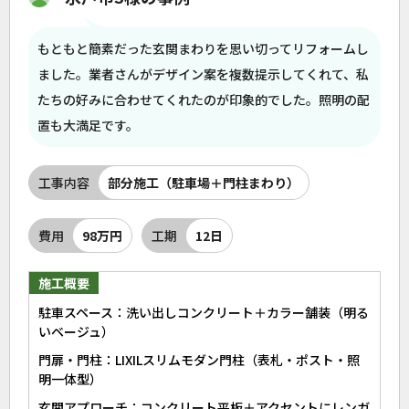
もともと簡素だった玄関まわりを思い切ってリフォームし
ました。業者さんがデザイン案を複数提示してくれて、私
たちの好みに合わせてくれたのが印象的でした。照明の配
置も大満足です。
工事内容
部分施工（駐車場＋門柱まわり）
費用
98万円
工期
12日
施工概要
駐車スペース：洗い出しコンクリート＋カラー舗装（明る
いベージュ）
門扉・門柱：LIXILスリムモダン門柱（表札・ポスト・照
明一体型）
玄関アプローチ：コンクリート平板＋アクセントにレンガ