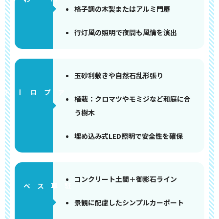
格子調の木製またはアルミ門扉
行灯風の照明で夜間も風情を演出
玉砂利敷きや自然石乱形張り
アプローチ
植栽：クロマツやモミジなど和庭に合
う樹木
埋め込み式LED照明で安全性を確保
コンクリート土間＋御影石ライン
ペース
景観に配慮したシンプルカーポート