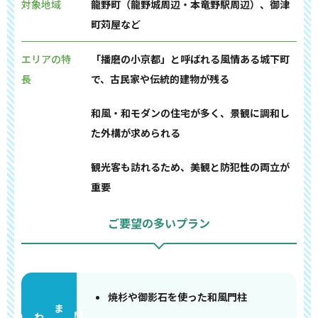
対象地域
龍野町（龍野城周辺・本竜野駅周辺）、御津
町苅屋など
エリアの特
「播磨の小京都」と呼ばれる風情ある城下町
長
で、古民家や伝統的建物が残る
和風・和モダンの住宅が多く、景観に調和し
た外構が求められる
観光客も訪れるため、美観と防犯性の両立が
重要
ご要望の多いプラン
焼杉や御影石を使った和風門柱
門まわり