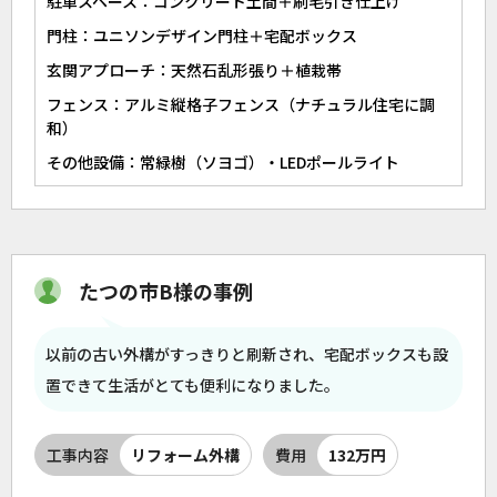
駐車スペース：コンクリート土間＋刷毛引き仕上げ
門柱：ユニソンデザイン門柱＋宅配ボックス
玄関アプローチ：天然石乱形張り＋植栽帯
フェンス：アルミ縦格子フェンス（ナチュラル住宅に調
和）
その他設備：常緑樹（ソヨゴ）・LEDポールライト
たつの市B様の事例
以前の古い外構がすっきりと刷新され、宅配ボックスも設
置できて生活がとても便利になりました。
工事内容
リフォーム外構
費用
132万円