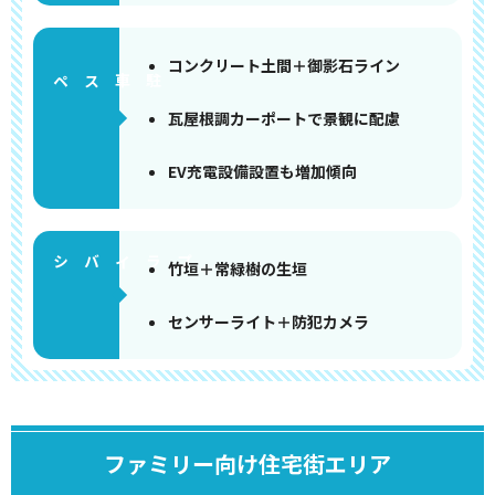
コンクリート土間＋御影石ライン
ペース
瓦屋根調カーポートで景観に配慮
EV充電設備設置も増加傾向
竹垣＋常緑樹の生垣
センサーライト＋防犯カメラ
ファミリー向け住宅街エリア