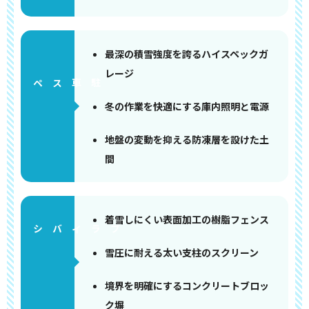
最深の積雪強度を誇るハイスペックガ
レージ
ペース
冬の作業を快適にする庫内照明と電源
地盤の変動を抑える防凍層を設けた土
間
着雪しにくい表面加工の樹脂フェンス
雪圧に耐える太い支柱のスクリーン
境界を明確にするコンクリートブロッ
ク塀