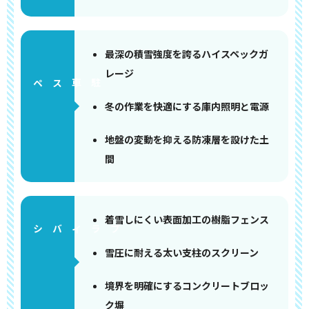
最深の積雪強度を誇るハイスペックガ
レージ
ペース
冬の作業を快適にする庫内照明と電源
地盤の変動を抑える防凍層を設けた土
間
着雪しにくい表面加工の樹脂フェンス
雪圧に耐える太い支柱のスクリーン
境界を明確にするコンクリートブロッ
ク塀