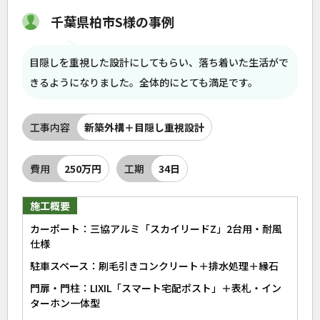
千葉県柏市S様の事例
目隠しを重視した設計にしてもらい、落ち着いた生活がで
きるようになりました。全体的にとても満足です。
工事内容
新築外構＋目隠し重視設計
費用
250万円
工期
34日
施工概要
カーポート：三協アルミ「スカイリードZ」2台用・耐風
仕様
駐車スペース：刷毛引きコンクリート＋排水処理＋縁石
門扉・門柱：LIXIL「スマート宅配ポスト」＋表札・イン
ターホン一体型