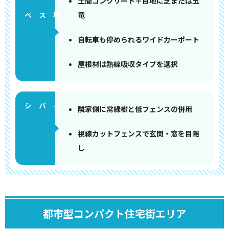
土間コンクリート＋目地に芝または玉
竜
ペース
自転車も停められるワイドカーポート
屋根材は熱線吸収タイプを選択
隣家側に常緑樹と低フェンスの併用
視線カットフェンスで玄関・窓を目隠
し
都市型コンパクト住宅街エリア