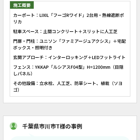
施工概要
カーポート：LIXIL「フーゴRワイド」2台用・熱線遮断ポ
リカ
駐車スペース：土間コンクリート＋スリットに人工芝
門扉・門柱：ユニソン「ファミアージュアクシス」＋宅配
ボックス・照明付き
玄関アプローチ：インターロッキング＋LEDフットライト
フェンス：YKKAP「ルシアスF04型」H=1200mm（目隠
しパネル）
その他設備：立水栓、人工芝、防草シート、植栽（ソヨ
ゴ）
千葉県市川市T様の事例