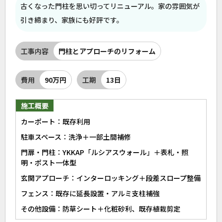
古くなった門柱を思い切ってリニューアル。家の雰囲気が
引き締まり、家族にも好評です。
工事内容
門柱とアプローチのリフォーム
費用
90万円
工期
13日
施工概要
カーポート：既存利用
駐車スペース：洗浄＋一部土間補修
門扉・門柱：YKKAP「ルシアスウォール」＋表札・照
明・ポスト一体型
玄関アプローチ：インターロッキング＋段差スロープ整備
フェンス：既存に延長設置・アルミ支柱補強
その他設備：防草シート＋化粧砂利、既存植栽剪定