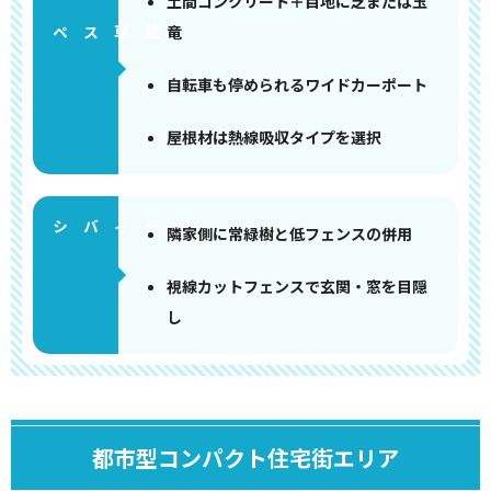
土間コンクリート＋目地に芝または玉
竜
ペース
自転車も停められるワイドカーポート
屋根材は熱線吸収タイプを選択
隣家側に常緑樹と低フェンスの併用
視線カットフェンスで玄関・窓を目隠
し
都市型コンパクト住宅街エリア