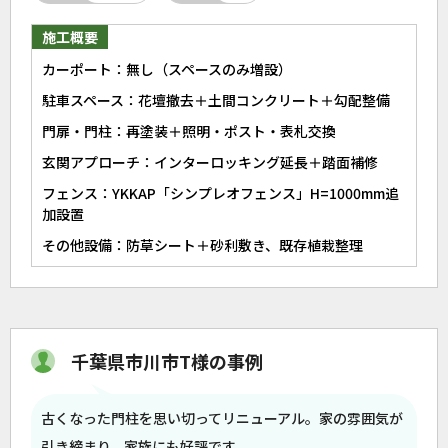
施工概要
カーポート：無し（スペースのみ増設）
駐車スペース：花壇撤去＋土間コンクリート＋勾配整備
門扉・門柱：再塗装＋照明・ポスト・表札交換
玄関アプローチ：インターロッキング延長＋踏面補修
フェンス：YKKAP「シンプレオフェンス」H=1000mm追
加設置
その他設備：防草シート＋砂利敷き、既存植栽整理
千葉県市川市T様の事例
古くなった門柱を思い切ってリニューアル。家の雰囲気が
引き締まり、家族にも好評です。