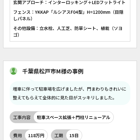
玄関アプローチ：インターロッキング＋LEDフットライト
フェンス：YKKAP「ルシアスF04型」H=1200mm（目隠
しパネル）
その他設備：立水栓、人工芝、防草シート、植栽（ソヨ
ゴ）
千葉県松戸市M様の事例
増車に伴って駐車場を広げましたが、門まわりもきれいに
整えてもらえて全体的に見た目がスッキリしました。
工事内容
駐車スペース拡張＋門柱リニューアル
費用
118万円
工期
15日